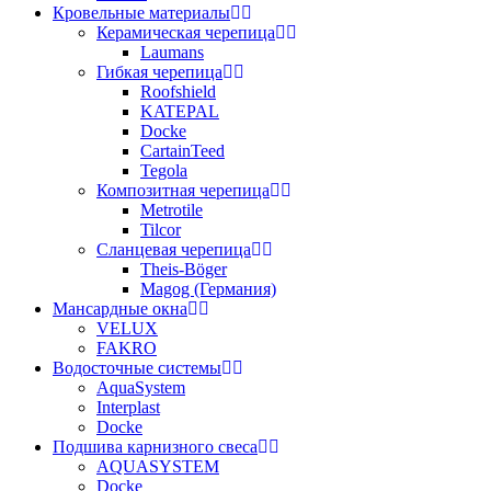
Кровельные материалы
Керамическая черепица
Laumans
Гибкая черепица
Roofshield
KATEPAL
Docke
CartainTeed
Tegola
Композитная черепица
Metrotile
Tilcor
Сланцевая черепица
Theis-Böger
Magog (Германия)
Мансардные окна
VELUX
FAKRO
Водосточные системы
AquaSystem
Interplast
Docke
Подшива карнизного свеса
AQUASYSTEM
Docke