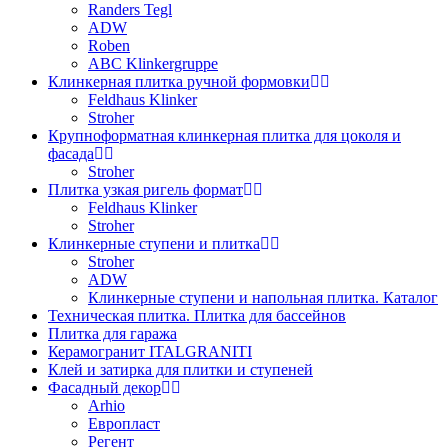
Randers Tegl
ADW
Roben
ABC Klinkergruppe
Клинкерная плитка ручной формовки
Feldhaus Klinker
Stroher
Крупноформатная клинкерная плитка для цоколя и
фасада
Stroher
Плитка узкая ригель формат
Feldhaus Klinker
Stroher
Клинкерные ступени и плитка
Stroher
ADW
Клинкерные ступени и напольная плитка. Каталог
Техническая плитка. Плитка для бассейнов
Плитка для гаража
Керамогранит ITALGRANITI
Клей и затирка для плитки и ступеней
Фасадный декор
Arhio
Европласт
Регент