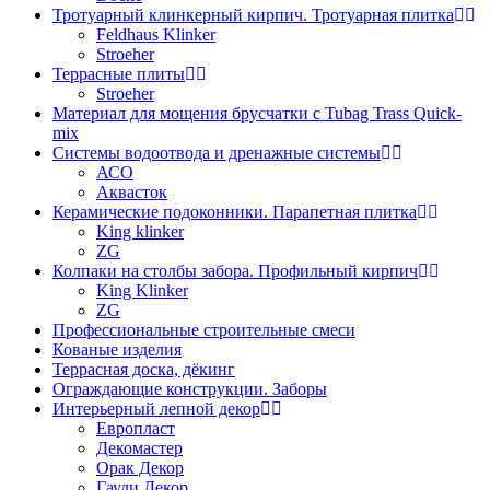
Тротуарный клинкерный кирпич. Тротуарная плитка
Feldhaus Klinker
Stroeher
Террасные плиты
Stroeher
Материал для мощения брусчатки с Tubag Trass Quick-
mix
Системы водоотвода и дренажные системы
АСО
Аквасток
Керамические подоконники. Парапетная плитка
King klinker
ZG
Колпаки на столбы забора. Профильный кирпич
King Klinker
ZG
Профессиональные строительные смеси
Кованые изделия
Террасная доска, дёкинг
Ограждающие конструкции. Заборы
Интерьерный лепной декор
Европласт
Декомастер
Орак Декор
Гауди Декор