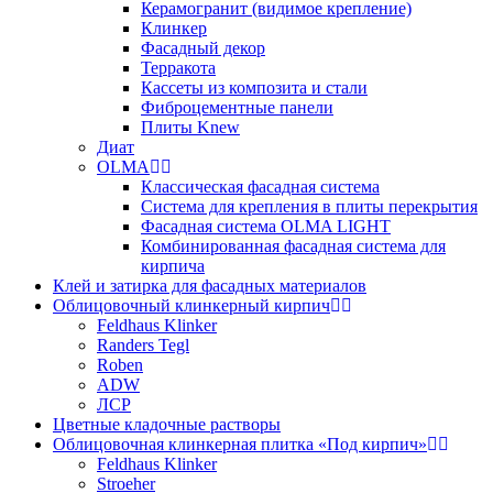
Керамогранит (видимое крепление)
Клинкер
Фасадный декор
Терракота
Кассеты из композита и стали
Фиброцементные панели
Плиты Knew
Диат
OLMA
Классическая фасадная система
Система для крепления в плиты перекрытия
Фасадная система OLMA LIGHT
Комбинированная фасадная система для
кирпича
Клей и затирка для фасадных материалов
Облицовочный клинкерный кирпич
Feldhaus Klinker
Randers Tegl
Roben
ADW
ЛСР
Цветные кладочные растворы
Облицовочная клинкерная плитка «Под кирпич»
Feldhaus Klinker
Stroeher