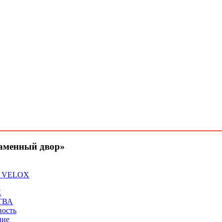
аменный двор»
 VELOX
Е
ТВА
ность
ние