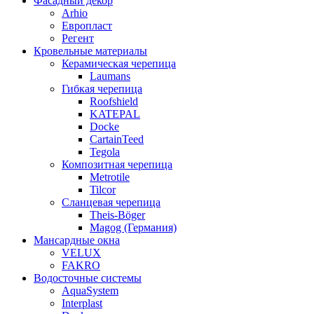
Фасадный декор
Arhio
Европласт
Регент
Кровельные материалы
Керамическая черепица
Laumans
Гибкая черепица
Roofshield
KATEPAL
Docke
CartainTeed
Tegola
Композитная черепица
Metrotile
Tilcor
Сланцевая черепица
Theis-Böger
Magog (Германия)
Мансардные окна
VELUX
FAKRO
Водосточные системы
AquaSystem
Interplast