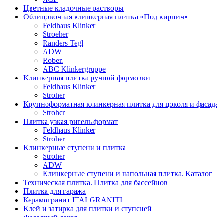
Цветные кладочные растворы
Облицовочная клинкерная плитка «Под кирпич»
Feldhaus Klinker
Stroeher
Randers Tegl
ADW
Roben
ABC Klinkergruppe
Клинкерная плитка ручной формовки
Feldhaus Klinker
Stroher
Крупноформатная клинкерная плитка для цоколя и фасад
Stroher
Плитка узкая ригель формат
Feldhaus Klinker
Stroher
Клинкерные ступени и плитка
Stroher
ADW
Клинкерные ступени и напольная плитка. Каталог
Техническая плитка. Плитка для бассейнов
Плитка для гаража
Керамогранит ITALGRANITI
Клей и затирка для плитки и ступеней