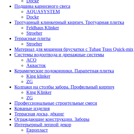
Docke
Подшива карнизного свеса
AQUASYSTEM
Docke
Тротуарный клинкерный кирпич. Тротуарная плитка
Feldhaus Klinker
Stroeher
Террасные плиты
Stroeher
Материал для мощения брусчатки с Tubag Trass Quick-mix
Системы водоотвода и дренажные системы
АСО
Аквасток
Керамические подоконники. Парапетная плитка
King klinker
ZG
Колпаки на столбы забора. Профильный кирпич
King Klinker
ZG
Профессиональные строительные смеси
Кованые изделия
Террасная доска, дёкинг
Ограждающие конструкции. Заборы
Интерьерный лепной декор
Европласт