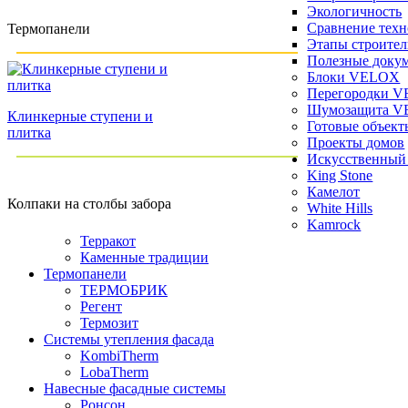
Экологичность
Сравнение тех
Термопанели
Этапы строител
Полезные доку
Блоки VELOX
Перегородки 
Шумозащита 
Клинкерные ступени и
Готовые объект
плитка
Проекты домов
Искусственный
King Stone
Камелот
Колпаки на столбы забора
White Hills
Kamrock
Терракот
Каменные традиции
Термопанели
ТЕРМОБРИК
Регент
Термозит
Системы утепления фасада
KombiTherm
LobaTherm
Навесные фасадные системы
Ронсон