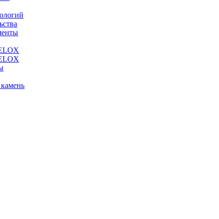
нологий
ьства
менты
VELOX
VELOX
ы
 камень