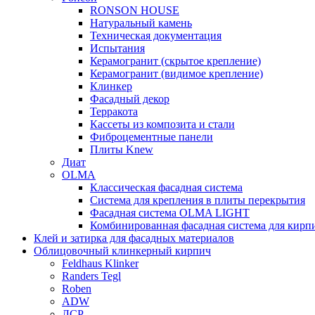
RONSON HOUSE
Натуральный камень
Техническая документация
Испытания
Керамогранит (скрытое крепление)
Керамогранит (видимое крепление)
Клинкер
Фасадный декор
Терракота
Кассеты из композита и стали
Фиброцементные панели
Плиты Knew
Диат
OLMA
Классическая фасадная система
Система для крепления в плиты перекрытия
Фасадная система OLMA LIGHT
Комбинированная фасадная система для кирп
Клей и затирка для фасадных материалов
Облицовочный клинкерный кирпич
Feldhaus Klinker
Randers Tegl
Roben
ADW
ЛСР