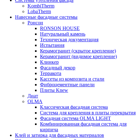
Системы утепления фасада
KombiTherm
LobaTherm
Навесные фасадные системы
Ронсон
RONSON HOUSE
Натуральный камень
Техническая документация
Испытания
Керамогранит (скрытое крепление)
Керамогранит (видимое крепление)
Клинкер
Фасадный декор
Терракота
Кассеты из композита и стали
Фиброцементные панели
Плиты Knew
Диат
OLMA
Классическая фасадная система
Система для крепления в плиты перекрытия
Фасадная система OLMA LIGHT
Комбинированная фасадная система для
кирпича
Клей и затирка для фасадных материалов