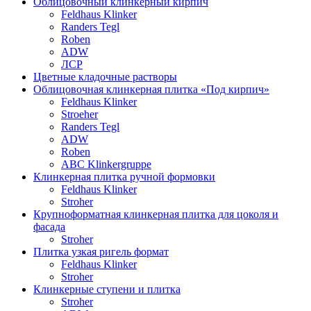
Облицовочный клинкерный кирпич
Feldhaus Klinker
Randers Tegl
Roben
ADW
ЛСР
Цветные кладочные растворы
Облицовочная клинкерная плитка «Под кирпич»
Feldhaus Klinker
Stroeher
Randers Tegl
ADW
Roben
ABC Klinkergruppe
Клинкерная плитка ручной формовки
Feldhaus Klinker
Stroher
Крупноформатная клинкерная плитка для цоколя и
фасада
Stroher
Плитка узкая ригель формат
Feldhaus Klinker
Stroher
Клинкерные ступени и плитка
Stroher