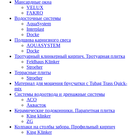
Мансардные окна
VELUX
FAKRO
Водосточные системы
AquaSystem
Interplast
Docke
Подшива карнизного свеса
AQUASYSTEM
Docke
Тротуарный клинкерный кирпич. Тротуарная плитка
Feldhaus Klinker
Stroeher
Террасные плиты
Stroeher
Материал для мощения брусчатки с Tubag Trass Quick-
mix
Системы водоотвода и дренажные системы
АСО
Аквасток
Керамические подоконники. Парапетная плитка
King klinker
ZG
Колпаки на столбы забора. Профильный кирпич
King Klinker