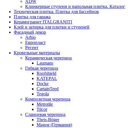
ADW
Клинкерные ступени и напольная плитка. Каталог
Техническая плитка. Плитка для бассейнов
Плитка для гаража
Керамогранит ITALGRANITI
Клей и затирка для плитки и ступеней
Фасадный декор
Arhio
Европласт
Регент
Кровельные материалы
Керамическая черепица
Laumans
Гибкая черепица
Roofshield
KATEPAL
Docke
CartainTeed
Tegola
Композитная черепица
Metrotile
Tilcor
Сланцевая черепица
Theis-Böger
Magog (Германия)